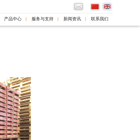
产品中心
服务与支持
新闻资讯
联系我们