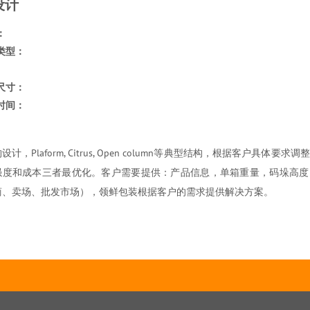
设计
：
类型：
尺寸：
时间：
计，Plaform, Citrus, Open column等典型结构，根据客户具体
强度和成本三者最优化。客户需要提供：产品信息，单箱重量，码垛高度
商、卖场、批发市场），领鲜包装根据客户的需求提供解决方案。